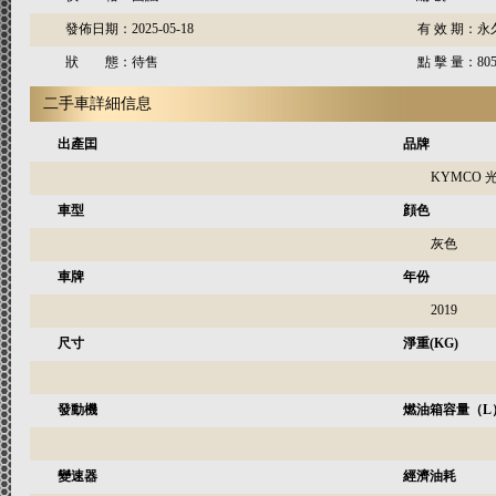
發佈日期：
2025-05-18
有 效 期：
永
狀 態：
待售
點 擊 量：
80
二手車詳細信息
出產囯
品牌
KYMCO 
車型
顔色
灰色
車牌
年份
2019
尺寸
淨重(KG)
發動機
燃油箱容量（L
變速器
經濟油耗