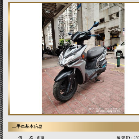
二手車基本信息
價 格：
面議
編 號 ID：
25