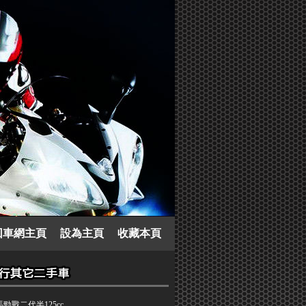
回車網主頁
設為主頁
收藏本頁
勁戰二代半125cc