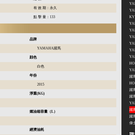
YA
有 效 期：
永久
YA
點 擊 量：
133
KY
YA
YA
YA
品牌
YA
YAMAHA躍馬
YA
YA
顔色
HO
白色
YA
年份
躍馬
HO
2015
躍馬
淨重(KG)
躍馬
YA
躍馬
燃油箱容量（L）
躍馬
偉士
經濟油耗