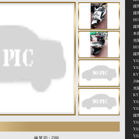
躍馬
躍
HO
躍馬
本田
光陽
HO
躍馬
YA
YA
KY
川崎
光陽
KY
YA
YA
躍馬
YA
YA
YA
編 號 ID：
2560