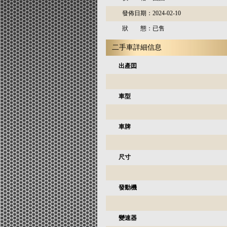
發佈日期：
2024-02-10
狀 態：
已售
二手車詳細信息
出產囯
車型
車牌
尺寸
發動機
變速器