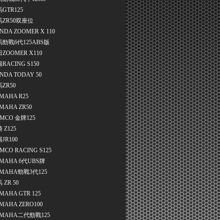
GTR125
馬ZR50双座位
NDA ZOOMER X 110
勁戰6代125ABS版
ZOOMER X110
RACING S150
NDA TODAY 50
ZR50
MAHA R25
MAHA ZR50
MCO 金牌125
 Z125
JR100
MCO RACING S125
MAHA 6代UBS牌
MAHA勁戰3代125
 ZR 50
MAHA GTR 125
MAHA ZERO100
MAHA二代勁戰125