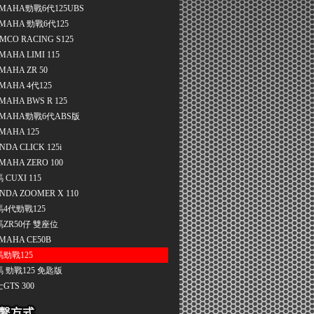
MAHA勁戰6代125UBS
MAHA 勁戰6代125
MCO RACING S125
MAHA LIMI 115
MAHA ZR 50
MAHA 4代125
MAHA BWS R 125
MAHA勁戰6代ABS版
MAHA 125
NDA CLICK 125i
MAHA ZERO 100
 CUXI 115
NDA ZOOMER X 110
4代勁戰125
ZR50仔 雙座位
MAHA CE50B
勁戰125
 勁戰125 免匙版
GTS 300