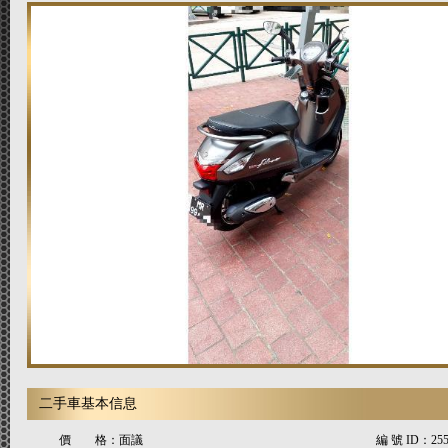
二手車基本信息
價 格：
面議
編 號 ID：
25