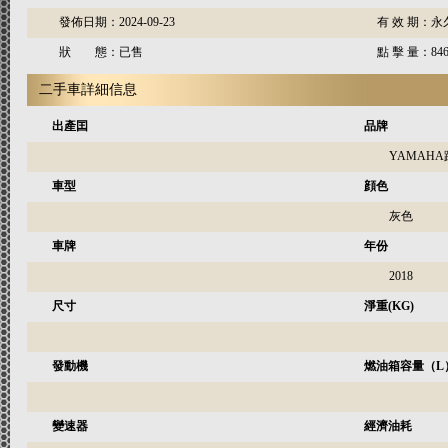
發佈日期：
2024-09-23
有 效 期：
永
狀 態：
已售
點 擊 量：
84
二手車詳細信息
出產囯
品牌
YAMAH
車型
顔色
灰色
車牌
年份
2018
尺寸
淨重(KG)
發動機
燃油箱容量（L
變速器
經濟油耗