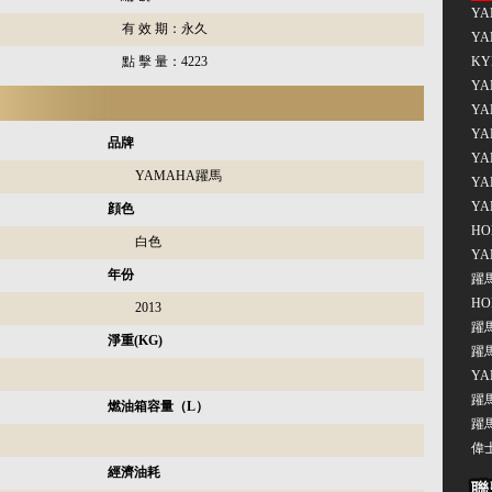
YA
有 效 期：
永久
YA
點 擊 量：
4223
KY
YA
YA
YA
品牌
YA
YAMAHA躍馬
YA
YA
顔色
HO
白色
YA
年份
躍馬
HO
2013
躍馬
淨重(KG)
躍馬
YA
躍馬
燃油箱容量（L）
躍馬
偉士
經濟油耗