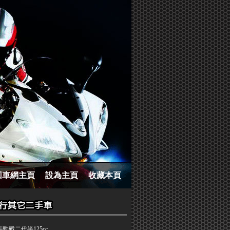
回車網主頁
設為主頁
收藏本頁
勁戰二代半125cc