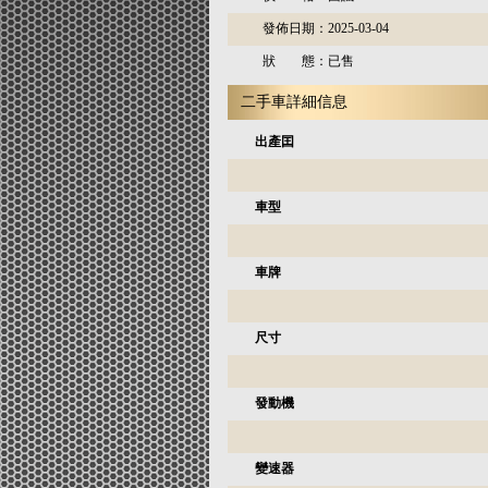
發佈日期：
2025-03-04
狀 態：
已售
二手車詳細信息
出產囯
車型
車牌
尺寸
發動機
變速器