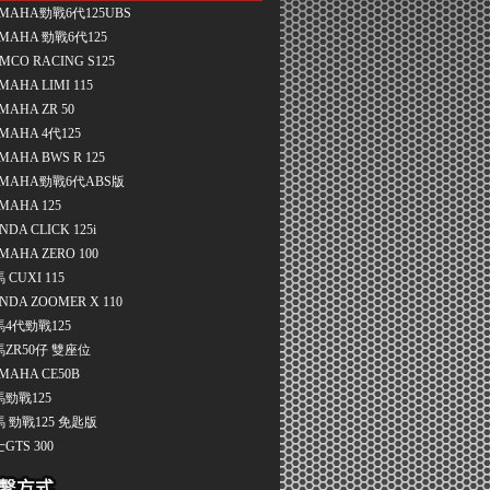
MAHA勁戰6代125UBS
MAHA 勁戰6代125
MCO RACING S125
MAHA LIMI 115
MAHA ZR 50
MAHA 4代125
MAHA BWS R 125
MAHA勁戰6代ABS版
MAHA 125
NDA CLICK 125i
MAHA ZERO 100
 CUXI 115
NDA ZOOMER X 110
4代勁戰125
ZR50仔 雙座位
MAHA CE50B
勁戰125
 勁戰125 免匙版
GTS 300