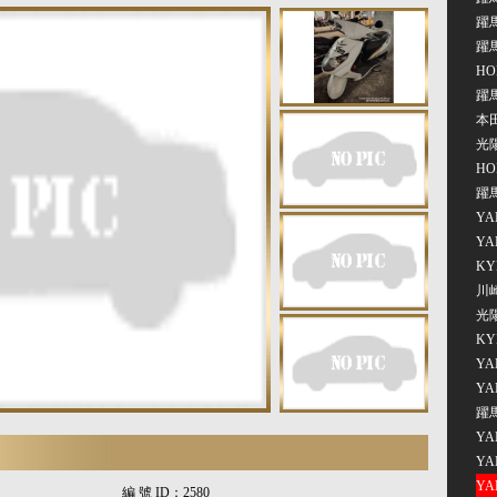
躍馬
躍
HO
躍馬
本田
光陽
HO
躍馬
YA
YA
KY
川崎
光陽
KY
YA
YA
躍馬
YA
YA
YA
編 號 ID：
2580