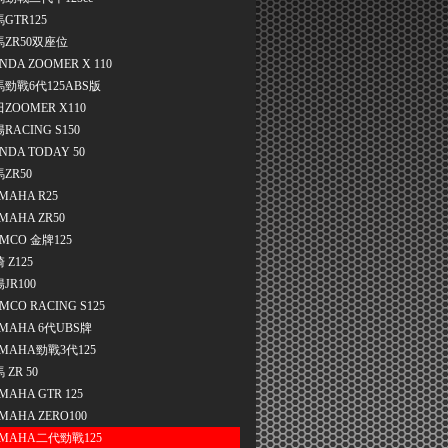
GTR125
馬ZR50双座位
NDA ZOOMER X 110
勁戰6代125ABS版
ZOOMER X110
RACING S150
NDA TODAY 50
ZR50
MAHA R25
MAHA ZR50
MCO 金牌125
 Z125
JR100
MCO RACING S125
MAHA 6代UBS牌
MAHA勁戰3代125
 ZR 50
MAHA GTR 125
MAHA ZERO100
MAHA二代勁戰125