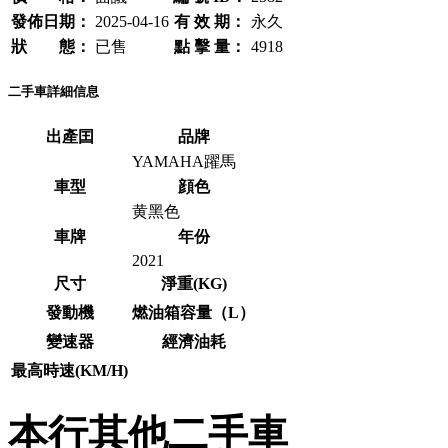
發佈日期：
2025-04-16
有 效 期：
永久
狀 態：
已售
點 擊 量：
4918
二手車詳細信息
出產囯
品牌
YAMAHA躍馬
車型
顔色
黄黑色
車牌
年份
2021
尺寸
淨重(KG)
發動機
燃油箱容量（L）
變速器
經濟油耗
最高時速(KM/H)
本行其他二手車