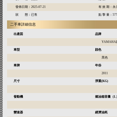
發佈日期：
2025-07-21
有 效 期：
永
狀 態：
已售
點 擊 量：
57
二手車詳細信息
出產囯
品牌
YAMAH
車型
顔色
黑色
車牌
年份
2011
尺寸
淨重(KG)
發動機
燃油箱容量（L
變速器
經濟油耗