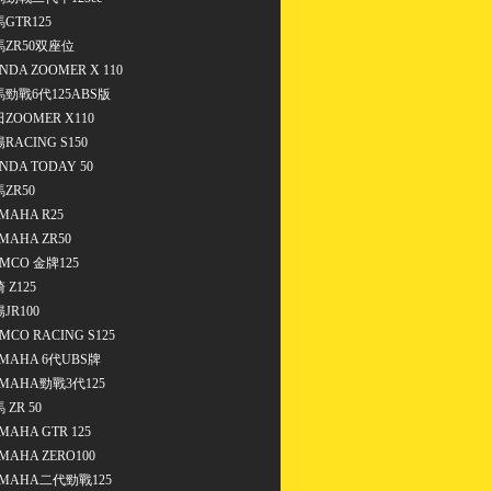
GTR125
馬ZR50双座位
NDA ZOOMER X 110
勁戰6代125ABS版
ZOOMER X110
RACING S150
NDA TODAY 50
ZR50
MAHA R25
MAHA ZR50
MCO 金牌125
 Z125
JR100
MCO RACING S125
MAHA 6代UBS牌
MAHA勁戰3代125
 ZR 50
MAHA GTR 125
MAHA ZERO100
MAHA二代勁戰125