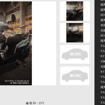
躍馬
躍
HO
躍馬
本田
光陽
HO
躍馬
YA
YA
KY
川崎
光陽
KY
YA
YA
躍馬
YA
YA
YA
編 號 ID：
2571