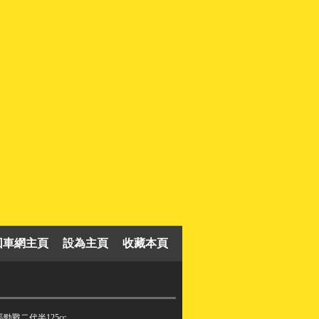
回車網主頁
設為主頁
收藏本頁
勁戰二代半125cc