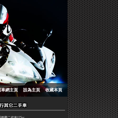
回車網主頁
設為主頁
收藏本頁
勁戰二代半125cc