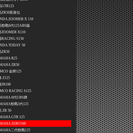
GTR125
馬ZR50双座位
NDA ZOOMER X 110
勁戰6代125ABS版
ZOOMER X110
RACING S150
NDA TODAY 50
ZR50
MAHA R25
MAHA ZR50
MCO 金牌125
 Z125
JR100
MCO RACING S125
MAHA 6代UBS牌
MAHA勁戰3代125
 ZR 50
MAHA GTR 125
MAHA ZERO100
MAHA二代勁戰125