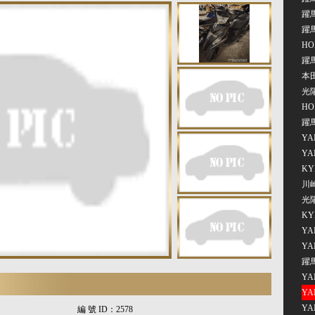
躍馬
躍
HO
躍馬
本田
光陽
HO
躍馬
YA
YA
KY
川崎
光陽
KY
YA
YA
躍馬
YA
YA
YA
編 號 ID：
2578