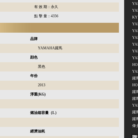
YA
有 效 期：
永久
YA
點 擊 量：
4356
KY
YA
YA
YA
品牌
YA
YAMAHA躍馬
YA
顔色
YA
HO
黑色
YA
年份
躍馬
2013
HO
躍馬
淨重(KG)
躍馬
YA
躍馬
燃油箱容量（L）
躍馬
偉士
經濟油耗