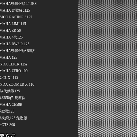
MAHA勁戰6代125UBS
MAHA 勁戰6代125
MCO RACING S125
MAHA LIMI 115
MAHA ZR 50
MAHA 4代125
MAHA BWS R 125
MAHA勁戰6代ABS版
MAHA 125
NDA CLICK 125i
MAHA ZERO 100
 CUXI 115
NDA ZOOMER X 110
4代勁戰125
ZR50仔 雙座位
MAHA CE50B
勁戰125
 勁戰125 免匙版
GTS 300