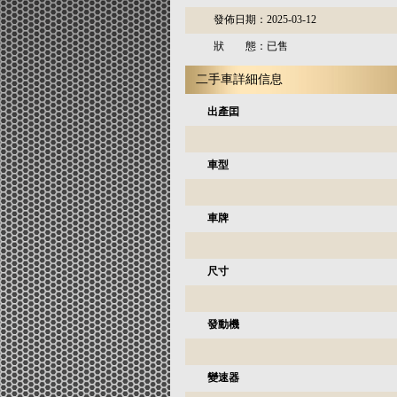
發佈日期：
2025-03-12
狀 態：
已售
二手車詳細信息
出產囯
車型
車牌
尺寸
發動機
變速器